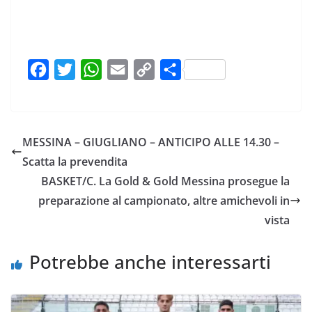
F
T
W
E
C
C
a
w
h
m
o
o
c
i
a
a
p
n
e
t
t
i
y
d
MESSINA – GIUGLIANO – ANTICIPO ALLE 14.30 –
b
t
s
l
L
i
Scatta la prevendita
o
e
A
i
v
BASKET/C. La Gold & Gold Messina prosegue la
o
r
p
n
i
preparazione al campionato, altre amichevoli in
k
p
k
d
vista
i
Potrebbe anche interessarti