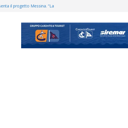
uta il terzino Matteo Guerriero
enta il progetto Messina. “La
ochiamo ma non chi siamo”
Vi.So.D.: bocciato il Fasano,
essina e Kamarat restano in
Cascia: si alzano i ritmi tra lavoro
ganigramma “Mondo Messina