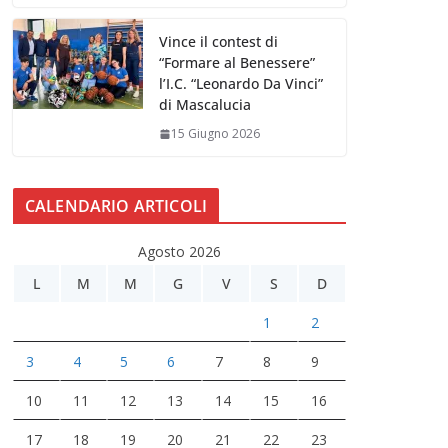
Vince il contest di
“Formare al Benessere”
l’I.C. “Leonardo Da Vinci”
di Mascalucia
15 Giugno 2026
CALENDARIO ARTICOLI
Agosto 2026
L
M
M
G
V
S
D
1
2
3
4
5
6
7
8
9
10
11
12
13
14
15
16
17
18
19
20
21
22
23