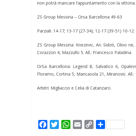
non potrà mancare l’appuntamento con la vittoria.
ZS Group Messina – Orsa Barcellona 49-63
Parziali: 14-17; 13-17 (27-34); 12-17 (39-51) 10-12
ZS Group Messina: Knezevic, An. Sidoti, Olivo ne, 
Corazzon 4, Mazzullo 5. All.: Francesco Paladina.
OrSa Barcellona: Legend 8, Salvatico 6, Opalev
Floramo, Cortina 5, Mancasola 21, Miranovic. All.
Arbitri: Migliaccio e Celia di Catanzaro.
F
T
W
E
C
C
a
w
h
m
o
o