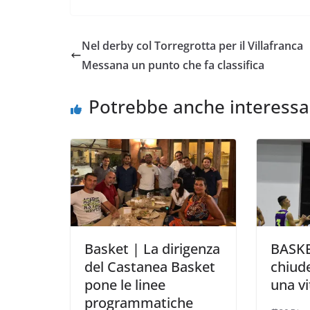
c
i
a
a
p
n
e
t
t
i
y
d
Nel derby col Torregrotta per il Villafranca
b
t
s
l
L
i
Messana un punto che fa classifica
o
e
A
i
v
o
r
p
n
i
Potrebbe anche interessa
k
p
k
d
i
Basket | La dirigenza
BASKE
del Castanea Basket
chiud
pone le linee
una vi
programmatiche