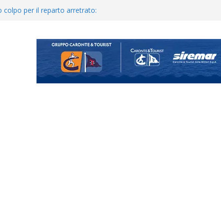
ina Tourè è un nuovo
 colpo per il reparto arretrato:
e Coco
posizione del girone I
o il ritiro di Cascia: intensità e
uando chiama questa piazza non
a Serie D»