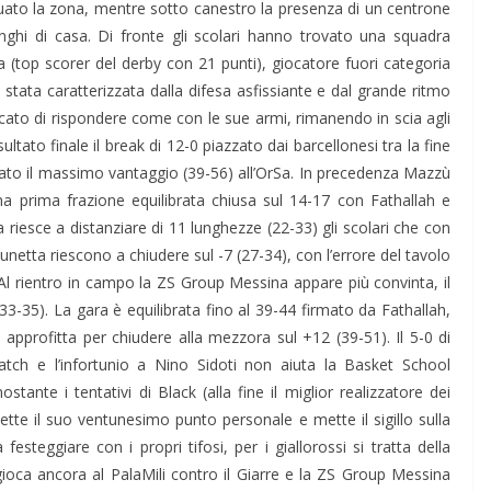
ato la zona, mentre sotto canestro la presenza di un centrone
ghi di casa. Di fronte gli scolari hanno trovato una squadra
(top scorer del derby con 21 punti), giocatore fuori categoria
è stata caratterizzata dalla difesa asfissiante e dal grande ritmo
to di rispondere come con le sue armi, rimanendo in scia agli
isultato finale il break di 12-0 piazzato dai barcellonesi tra la fine
galato il massimo vantaggio (39-56) all’OrSa. In precedenza Mazzù
a prima frazione equilibrata chiusa sul 14-17 con Fathallah e
riesce a distanziare di 11 lunghezze (22-33) gli scolari che con
 lunetta riescono a chiudere sul -7 (27-34), con l’errore del tavolo
l rientro in campo la ZS Group Messina appare più convinta, il
(33-35). La gara è equilibrata fino al 39-44 firmato da Fathallah,
approfitta per chiudere alla mezzora sul +12 (39-51). Il 5-0 di
il match e l’infortunio a Nino Sidoti non aiuta la Basket School
tante i tentativi di Black (alla fine il miglior realizzatore dei
tte il suo ventunesimo punto personale e mette il sigillo sulla
 festeggiare con i propri tifosi, per i giallorossi si tratta della
oca ancora al PalaMili contro il Giarre e la ZS Group Messina