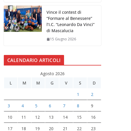
Vince il contest di
“Formare al Benessere”
l’I.C. “Leonardo Da Vinci”
di Mascalucia
15 Giugno 2026
CALENDARIO ARTICOLI
Agosto 2026
L
M
M
G
V
S
D
1
2
3
4
5
6
7
8
9
10
11
12
13
14
15
16
17
18
19
20
21
22
23