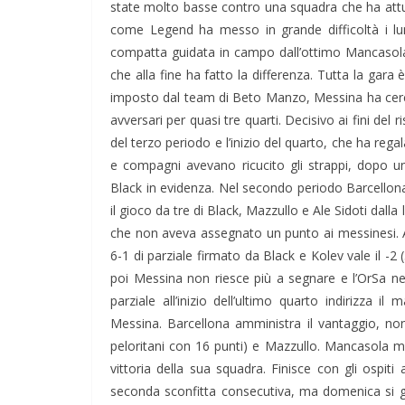
state molto basse contro una squadra che ha attu
come Legend ha messo in grande difficoltà i lun
compatta guidata in campo dall’ottimo Mancasola 
che alla fine ha fatto la differenza. Tutta la gara 
imposto dal team di Beto Manzo, Messina ha cerca
avversari per quasi tre quarti. Decisivo ai fini del r
del terzo periodo e l’inizio del quarto, che ha re
e compagni avevano ricucito gli strappi, dopo un
Black in evidenza. Nel secondo periodo Barcellona 
il gioco da tre di Black, Mazzullo e Ale Sidoti dalla
che non aveva assegnato un punto ai messinesi. A
6-1 di parziale firmato da Black e Kolev vale il -2 
poi Messina non riesce più a segnare e l’OrSa ne 
parziale all’inizio dell’ultimo quarto indirizza 
Messina. Barcellona amministra il vantaggio, nonos
peloritani con 16 punti) e Mazzullo. Mancasola me
vittoria della sua squadra. Finisce con gli ospiti a
seconda sconfitta consecutiva, ma domenica si gi