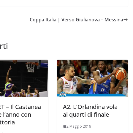
Coppa Italia | Verso Giulianova – Messina
rti
T – Il Castanea
A2. L’Orlandina vola
e l’anno con
ai quarti di finale
ttoria
2 Maggio 2019