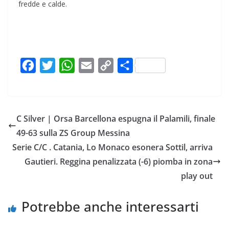
fredde e calde.
F
T
W
E
C
C
a
w
h
m
o
o
c
i
a
a
p
n
e
t
t
i
y
d
C Silver | Orsa Barcellona espugna il Palamili, finale
b
t
s
l
L
i
49-63 sulla ZS Group Messina
o
e
A
i
v
Serie C/C . Catania, Lo Monaco esonera Sottil, arriva
o
r
p
n
i
Gautieri. Reggina penalizzata (-6) piomba in zona
k
p
k
d
play out
i
Potrebbe anche interessarti