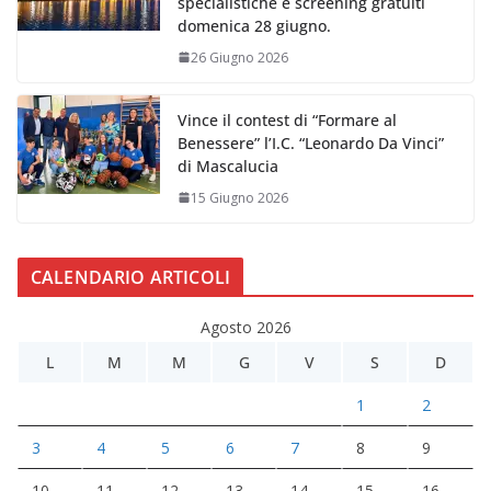
specialistiche e screening gratuiti
domenica 28 giugno.
26 Giugno 2026
Vince il contest di “Formare al
Benessere” l’I.C. “Leonardo Da Vinci”
di Mascalucia
15 Giugno 2026
CALENDARIO ARTICOLI
Agosto 2026
L
M
M
G
V
S
D
1
2
3
4
5
6
7
8
9
10
11
12
13
14
15
16