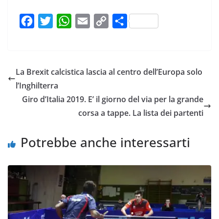
F
T
W
E
C
C
a
w
h
m
o
o
c
i
a
a
p
n
e
t
t
i
y
d
La Brexit calcistica lascia al centro dell’Europa solo
b
t
s
l
L
i
l’Inghilterra
o
e
A
i
v
Giro d’Italia 2019. E’ il giorno del via per la grande
o
r
p
n
i
corsa a tappe. La lista dei partenti
k
p
k
d
i
Potrebbe anche interessarti