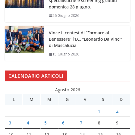
specialistiche e screening gratuiti
domenica 28 giugno.
26 Giugno 2026
Vince il contest di “Formare al
Benessere” l’I.C. “Leonardo Da Vinci”
di Mascalucia
15 Giugno 2026
CALENDARIO ARTICOLI
Agosto 2026
L
M
M
G
V
S
D
1
2
3
4
5
6
7
8
9
10
11
12
13
14
15
16