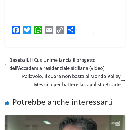
F
T
W
E
C
C
a
w
h
m
o
o
c
i
a
a
p
n
e
t
t
i
y
d
Baseball. Il Cus Unime lancia il progetto
b
t
s
l
L
i
dell’Accademia residenziale siciliana (video)
o
e
A
i
v
Pallavolo. Il cuore non basta al Mondo Volley
o
r
p
n
i
Messina per battere la capolista Bronte
k
p
k
d
i
Potrebbe anche interessarti