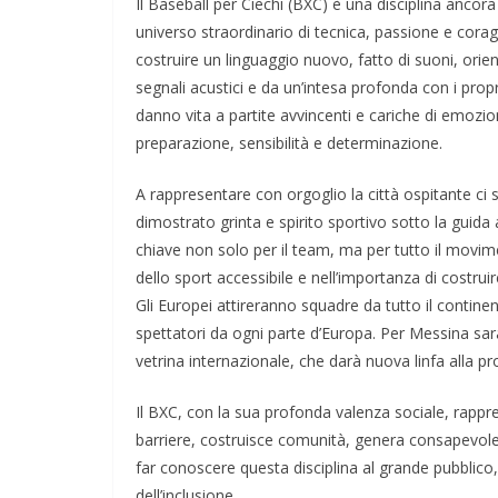
Il Baseball per Ciechi (BXC) è una disciplina anco
universo straordinario di tecnica, passione e coragg
costruire un linguaggio nuovo, fatto di suoni, orie
segnali acustici e da un’intesa profonda con i prop
danno vita a partite avvincenti e cariche di emozion
preparazione, sensibilità e determinazione.
A rappresentare con orgoglio la città ospitante ci
dimostrato grinta e spirito sportivo sotto la guid
chiave non solo per il team, ma per tutto il movim
dello sport accessibile e nell’importanza di costrui
Gli Europei attireranno squadre da tutto il continente
spettatori da ogni parte d’Europa. Per Messina sa
vetrina internazionale, che darà nuova linfa alla pr
Il BXC, con la sua profonda valenza sociale, rappre
barriere, costruisce comunità, genera consapevolez
far conoscere questa disciplina al grande pubblico
dell’inclusione.