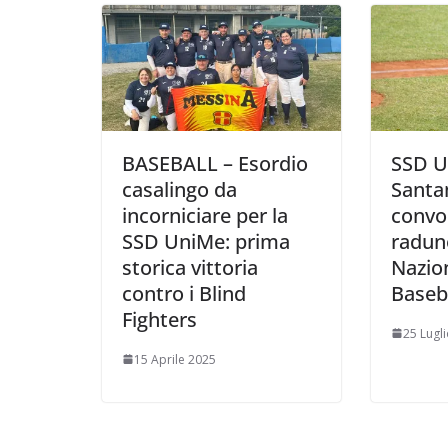
i
BASEBALL – Esordio
SSD U
casalingo da
Santa
incorniciare per la
convoc
SSD UniMe: prima
radun
storica vittoria
Nazion
contro i Blind
Baseba
Fighters
25 Lugl
15 Aprile 2025