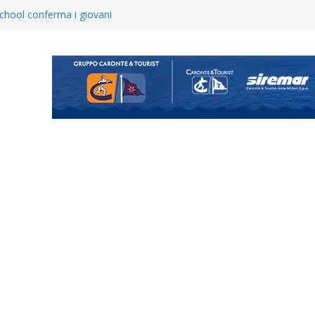
opical Coriano. Speranze al
orrisi non molla: “Pronti a
hool conferma i giovani
i
 annuncia il brasiliano Vinicius
enta il progetto Messina. “La
ochiamo ma non chi siamo”
Vi.So.D.: bocciato il Fasano,
essina e Kamarat restano in