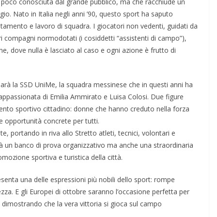
ra poco conosciuta dal grande pubblico, ma che racchiude un
io. Nato in Italia negli anni ’90, questo sport ha saputo
ntamento e lavoro di squadra. I giocatori non vedenti, guidati da
ri compagni normodotati (i cosiddetti “assistenti di campo”),
e, dove nulla è lasciato al caso e ogni azione è frutto di
 sarà la SSD UniMe, la squadra messinese che in questi anni ha
a appassionata di Emilia Ammirato e Luisa Colosi. Due figure
ento sportivo cittadino: donne che hanno creduto nella forza
re opportunità concrete per tutti.
, portando in riva allo Stretto atleti, tecnici, volontari e
rà un banco di prova organizzativo ma anche una straordinaria
omozione sportiva e turistica della città.
senta una delle espressioni più nobili dello sport: rompe
za. E gli Europei di ottobre saranno l’occasione perfetta per
, dimostrando che la vera vittoria si gioca sul campo