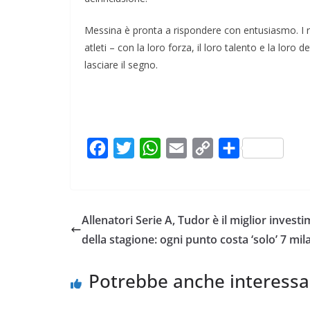
Messina è pronta a rispondere con entusiasmo. I ri
atleti – con la loro forza, il loro talento e la loro
lasciare il segno.
F
T
W
E
C
C
a
w
h
m
o
o
c
i
a
a
p
n
e
t
t
i
y
d
Allenatori Serie A, Tudor è il miglior invest
b
t
s
l
L
i
della stagione: ogni punto costa ‘solo’ 7 mil
o
e
A
i
v
o
r
p
n
i
Potrebbe anche interessa
k
p
k
d