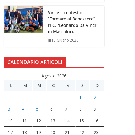
Vince il contest di
“Formare al Benessere”
l’I.C. “Leonardo Da Vinci”
di Mascalucia
15 Giugno 2026
CALENDARIO ARTICOLI
Agosto 2026
L
M
M
G
V
S
D
1
2
3
4
5
6
7
8
9
10
11
12
13
14
15
16
17
18
19
20
21
22
23