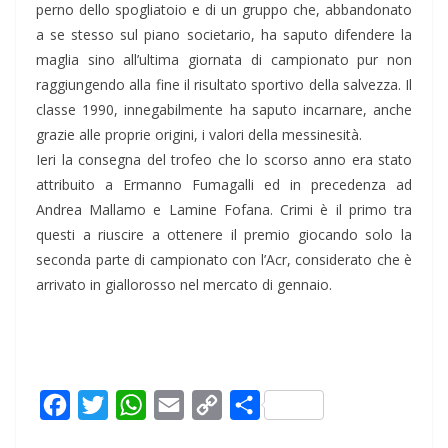
perno dello spogliatoio e di un gruppo che, abbandonato
a se stesso sul piano societario, ha saputo difendere la
maglia sino all’ultima giornata di campionato pur non
raggiungendo alla fine il risultato sportivo della salvezza. Il
classe 1990, innegabilmente ha saputo incarnare, anche
grazie alle proprie origini, i valori della messinesità.
Ieri la consegna del trofeo che lo scorso anno era stato
attribuito a Ermanno Fumagalli ed in precedenza ad
Andrea Mallamo e Lamine Fofana. Crimi è il primo tra
questi a riuscire a ottenere il premio giocando solo la
seconda parte di campionato con l’Acr, considerato che è
arrivato in giallorosso nel mercato di gennaio.
F
T
W
E
C
C
a
w
h
m
o
o