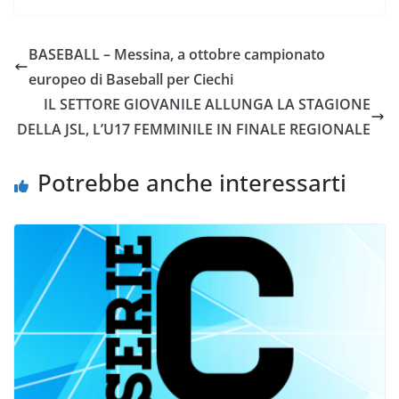
c
i
a
a
p
n
e
t
t
i
y
d
BASEBALL – Messina, a ottobre campionato
b
t
s
l
L
i
europeo di Baseball per Ciechi
o
e
A
i
v
IL SETTORE GIOVANILE ALLUNGA LA STAGIONE
o
r
p
n
i
DELLA JSL, L’U17 FEMMINILE IN FINALE REGIONALE
k
p
k
d
i
Potrebbe anche interessarti