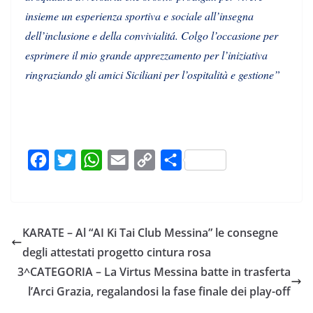
insieme un esperienza sportiva e sociale all’insegna
dell’inclusione e della convivialitá. Colgo l’occasione per
esprimere il mio grande apprezzamento per l’iniziativa
ringraziando gli amici Siciliani per l’ospitalità e gestione”
F
T
W
E
C
C
a
w
h
m
o
o
c
i
a
a
p
n
e
t
t
i
y
d
KARATE – Al “AI Ki Tai Club Messina” le consegne
b
t
s
l
L
i
degli attestati progetto cintura rosa
o
e
A
i
v
3^CATEGORIA – La Virtus Messina batte in trasferta
o
r
p
n
i
l’Arci Grazia, regalandosi la fase finale dei play-off
k
p
k
d