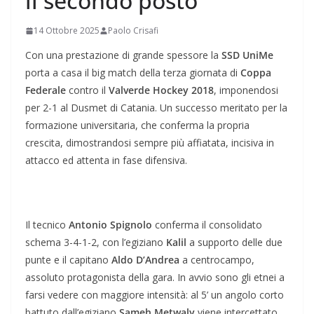
il secondo posto
14 Ottobre 2025
Paolo Crisafi
Con una prestazione di grande spessore la
SSD UniMe
porta a casa il big match della terza giornata di
Coppa
Federale
contro il
Valverde Hockey 2018
, imponendosi
per 2-1 al Dusmet di Catania. Un successo meritato per la
formazione universitaria, che conferma la propria
crescita, dimostrandosi sempre più affiatata, incisiva in
attacco ed attenta in fase difensiva.
Il tecnico
Antonio Spignolo
conferma il consolidato
schema 3-4-1-2, con l’egiziano
Kalil
a supporto delle due
punte e il capitano
Aldo D’Andrea
a centrocampo,
assoluto protagonista della gara. In avvio sono gli etnei a
farsi vedere con maggiore intensità: al 5’ un angolo corto
battuto dall’egiziano
Sameh Metwaly
viene intercettato