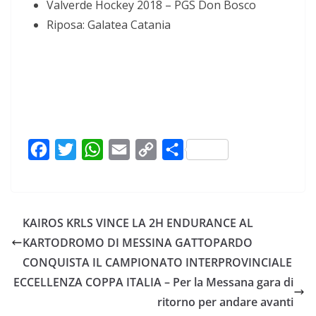
Valverde Hockey 2018 – PGS Don Bosco
Riposa: Galatea Catania
F
T
W
E
C
C
a
w
h
m
o
o
c
i
a
a
p
n
e
t
t
i
y
d
KAIROS KRLS VINCE LA 2H ENDURANCE AL
b
t
s
l
L
i
KARTODROMO DI MESSINA GATTOPARDO
o
e
A
i
v
CONQUISTA IL CAMPIONATO INTERPROVINCIALE
o
r
p
n
i
ECCELLENZA COPPA ITALIA – Per la Messana gara di
k
p
k
d
ritorno per andare avanti