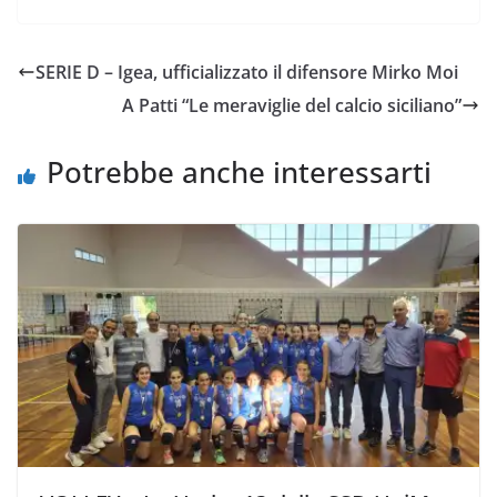
c
i
a
a
p
n
e
t
t
i
y
d
SERIE D – Igea, ufficializzato il difensore Mirko Moi
b
t
s
l
L
i
A Patti “Le meraviglie del calcio siciliano”
o
e
A
i
v
o
r
p
n
i
Potrebbe anche interessarti
k
p
k
d
i