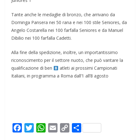
Juniores T
Tante anche le medaglie di bronzo, che arrivano da
Dominga Pansera nei 50 rana e nei 100 stile Seniores, da
Angelo Costarella nei 100 farfalla Seniores e da Manuel
Dibilio nei 100 farfalla Cadetti.
Alla fine della spedizione, inoltre, un importantissimo
riconoscimento per il settore nuoto, che può vantare la
qualificazione di ben
atleti ai prossimi Campionati
Italiani, in programma a Roma dall’1 all’8 agosto
F
T
W
E
C
C
a
w
h
m
o
o