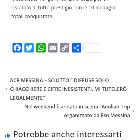
risultato di tutto prestigio con le 10 medaglie
totali conquistate.
F
T
W
E
C
C
a
w
h
m
o
o
c
i
a
a
p
n
e
t
t
i
y
d
ACR MESSINA – SCIOTTO:” DIFFUSE SOLO
b
t
s
l
L
i
CHIACCHIERE E CIFRE INESISTENTI. MI TUTELERÒ
o
e
A
i
v
LEGALMENTE”
o
r
p
n
i
Nel weekend è andato in scena l’Aeolian Trip
k
p
k
d
organizzato da Esn Messina
i
Potrebbe anche interessarti