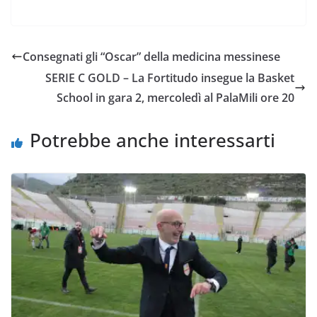
a
w
h
m
o
o
c
i
a
a
p
n
e
t
t
i
y
d
Consegnati gli “Oscar” della medicina messinese
b
t
s
l
L
i
SERIE C GOLD – La Fortitudo insegue la Basket
o
e
A
i
v
School in gara 2, mercoledì al PalaMili ore 20
o
r
p
n
i
k
p
k
d
Potrebbe anche interessarti
i