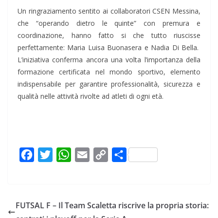
Un ringraziamento sentito ai collaboratori CSEN Messina,
che “operando dietro le quinte” con premura e
coordinazione, hanno fatto si che tutto riuscisse
perfettamente: Maria Luisa Buonasera e Nadia Di Bella.
L’iniziativa conferma ancora una volta l’importanza della
formazione certificata nel mondo sportivo, elemento
indispensabile per garantire professionalità, sicurezza e
qualità nelle attività rivolte ad atleti di ogni età.
F
T
W
E
C
C
a
w
h
m
o
o
c
i
a
a
p
n
e
t
t
i
y
d
FUTSAL F – Il Team Scaletta riscrive la propria storia:
b
t
s
l
L
i