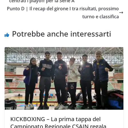
centrati i playoff per la Serie A
o
e
A
i
v
Punto D | Il recap del girone I tra risultati, prossimo
o
r
p
n
i
turno e classifica
k
p
k
d
i
Potrebbe anche interessarti
KICKBOXING – La prima tappa del
Campionato Regionale CSAIN regala