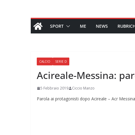
SPORT
ME
NEWS
RUBRIC
CALCIO
SERIE D
Acireale-Messina: pa
5 Febbraio 2019
Ciccio Manzo
Parola ai protagonisti dopo Acireale – Acr Messin