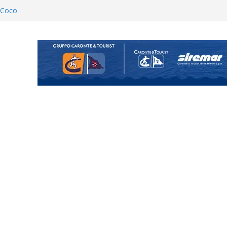
 colpo per il reparto arretrato:
e Coco
posizione del girone I
ecco i gironi 2026/27. Due
uando chiama questa piazza non
a Serie D»
ina Tourè è un nuovo