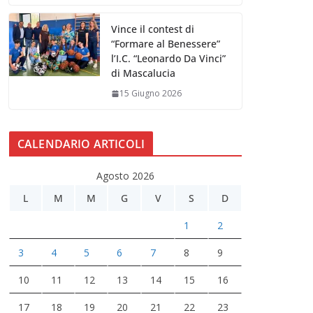
Vince il contest di
“Formare al Benessere”
l’I.C. “Leonardo Da Vinci”
di Mascalucia
15 Giugno 2026
CALENDARIO ARTICOLI
Agosto 2026
L
M
M
G
V
S
D
1
2
3
4
5
6
7
8
9
10
11
12
13
14
15
16
17
18
19
20
21
22
23