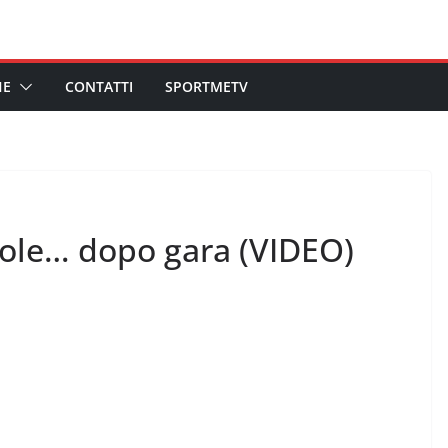
HE
CONTATTI
SPORTMETV
role… dopo gara (VIDEO)
a