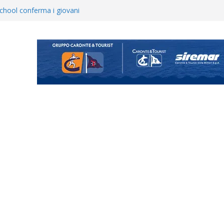
opical Coriano. Speranze al
orrisi non molla: “Pronti a
hool conferma i giovani
i
 annuncia il brasiliano Vinicius
enta il progetto Messina. “La
ochiamo ma non chi siamo”
Vi.So.D.: bocciato il Fasano,
essina e Kamarat restano in