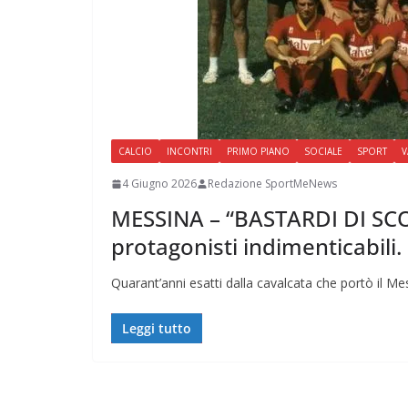
CALCIO
INCONTRI
PRIMO PIANO
SOCIALE
SPORT
V
4 Giugno 2026
Redazione SportMeNews
MESSINA – “BASTARDI DI SCO
protagonisti indimenticabili.
Quarant’anni esatti dalla cavalcata che portò il Me
Leggi tutto