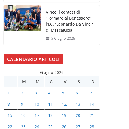
Vince il contest di
“Formare al Benessere”
l’I.C. “Leonardo Da Vinci”
di Mascalucia
15 Giugno 2026
CALENDARIO ARTICOLI
Giugno 2026
L
M
M
G
V
S
D
1
2
3
4
5
6
7
8
9
10
11
12
13
14
15
16
17
18
19
20
21
22
23
24
25
26
27
28