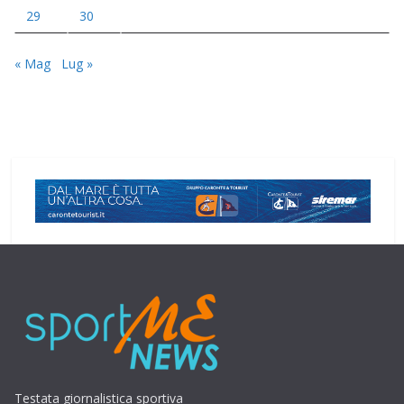
29
30
« Mag
Lug »
Testata giornalistica sportiva