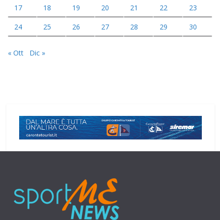
17
18
19
20
21
22
23
24
25
26
27
28
29
30
« Ott
Dic »