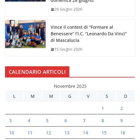
domenica 28 giugno.
26 Giugno 2026
Vince il contest di “Formare al
Benessere” l’I.C. “Leonardo Da Vinci”
di Mascalucia
15 Giugno 2026
CALENDARIO ARTICOLI
Novembre 2025
L
M
M
G
V
S
D
1
2
3
4
5
6
7
8
9
10
11
12
13
14
15
16