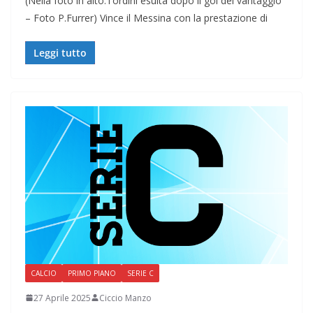
(Nella foto in alto:Tordini esulta dopo il gol del vantaggio
– Foto P.Furrer) Vince il Messina con la prestazione di
Leggi tutto
CALCIO
PRIMO PIANO
SERIE C
27 Aprile 2025
Ciccio Manzo