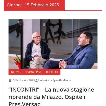
Giorno:
15 Febbraio 2025
INCONTRI
PRIMO PIANO
RUBRICHE
15 Febbraio 2025
Redazione SportMeNews
“INCONTRI” – La nuova stagione
riprende da Milazzo. Ospite il
Pres.Versaci