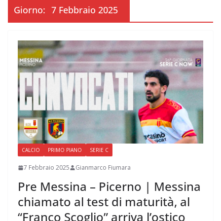
Giorno:
7 Febbraio 2025
CALCIO
PRIMO PIANO
SERIE C
7 Febbraio 2025
Gianmarco Fiumara
Pre Messina – Picerno | Messina
chiamato al test di maturità, al
“Franco Scoglio” arriva l’ostico