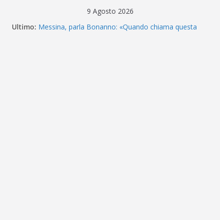
Salta
9 Agosto 2026
al
Ultimo:
Messina, parla Bonanno: «Quando chiama questa
contenuto
piazza non guardi più a nulla. Vogliamo la Serie D»
CALCIOMERCATO – L’ex Messina Tourè è un nuovo
attaccante del Foggia
Procura Federale FIGC: archiviato il caso sul
contratto del calciatore Angelo Azzara con l’ACR
Messina
FUTSAL A2 Élite Acr Messina 1900 – Il calendario
’26/’27
Messina, prosegue a pieno ritmo il ritiro di Cascia:
intensità e tattica sul campo