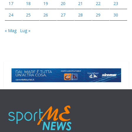
17
18
19
20
21
22
23
24
25
26
27
28
29
30
« Mag
Lug »