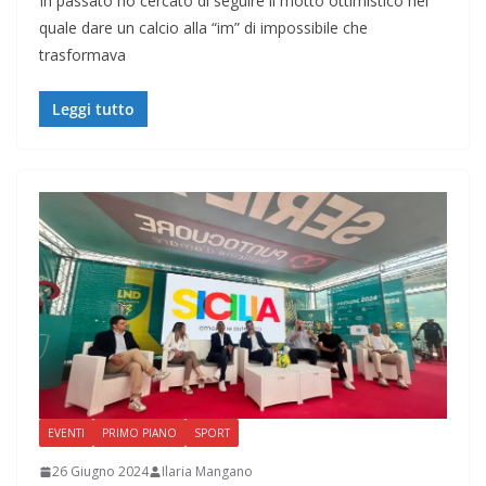
In passato ho cercato di seguire il motto ottimistico nel
quale dare un calcio alla “im” di impossibile che
trasformava
Leggi tutto
EVENTI
PRIMO PIANO
SPORT
26 Giugno 2024
Ilaria Mangano