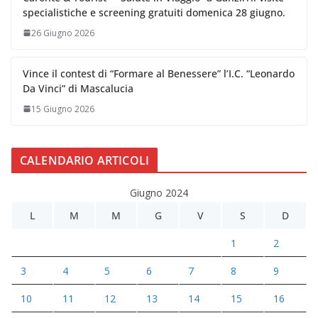
specialistiche e screening gratuiti domenica 28 giugno.
26 Giugno 2026
Vince il contest di “Formare al Benessere” l’I.C. “Leonardo
Da Vinci” di Mascalucia
15 Giugno 2026
CALENDARIO ARTICOLI
Giugno 2024
L
M
M
G
V
S
D
1
2
3
4
5
6
7
8
9
10
11
12
13
14
15
16