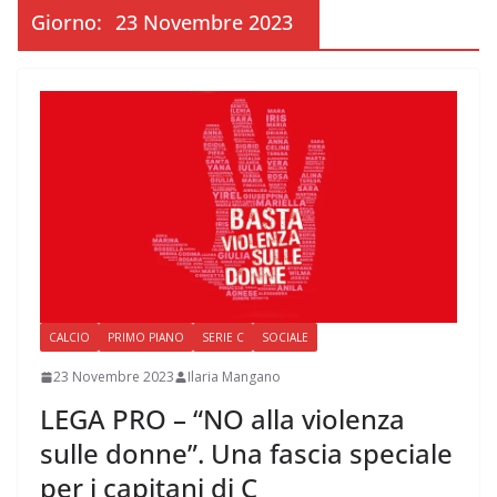
Giorno:
23 Novembre 2023
CALCIO
PRIMO PIANO
SERIE C
SOCIALE
23 Novembre 2023
Ilaria Mangano
LEGA PRO – “NO alla violenza
sulle donne”. Una fascia speciale
per i capitani di C