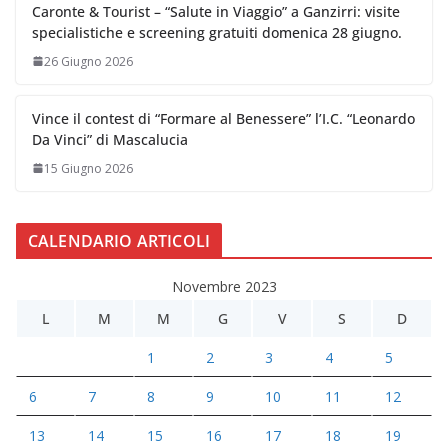
Caronte & Tourist – “Salute in Viaggio” a Ganzirri: visite
specialistiche e screening gratuiti domenica 28 giugno.
26 Giugno 2026
Vince il contest di “Formare al Benessere” l’I.C. “Leonardo
Da Vinci” di Mascalucia
15 Giugno 2026
CALENDARIO ARTICOLI
Novembre 2023
L
M
M
G
V
S
D
1
2
3
4
5
6
7
8
9
10
11
12
13
14
15
16
17
18
19