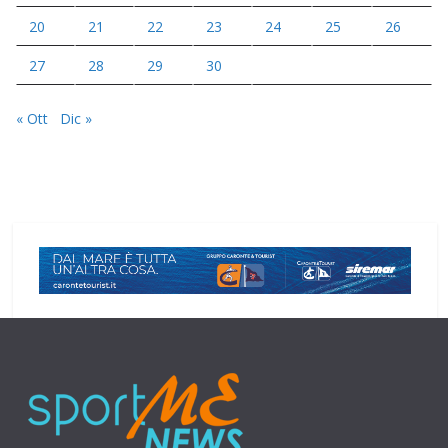
20
21
22
23
24
25
26
27
28
29
30
« Ott
Dic »