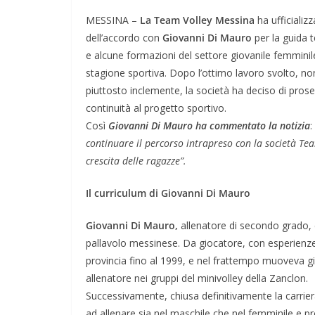
MESSINA –
La Team Volley Messina
ha ufficializz
dell’accordo con
Giovanni Di Mauro
per la guida 
e alcune formazioni del settore giovanile femmini
stagione sportiva. Dopo l’ottimo lavoro svolto, no
piuttosto inclemente, la società ha deciso di prose
continuità al progetto sportivo.
Così
Giovanni Di Mauro ha commentato la notizia
:
continuare il percorso intrapreso con la società Te
crescita delle ragazze”.
Il curriculum di Giovanni Di Mauro
Giovanni Di Mauro,
allenatore di secondo grado, è
pallavolo messinese. Da giocatore, con esperienze 
provincia fino al 1999, e nel frattempo muoveva già
allenatore nei gruppi del minivolley della Zanclon.
Successivamente, chiusa definitivamente la carrier
ad allenare sia nel maschile che nel femminile e p