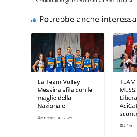
semifinali degli Internazionali BNL D’Italia
o
e
A
i
v
o
r
p
n
i
Potrebbe anche interessa
k
p
k
d
i
La Team Volley
TEAM
Messina sfila con le
MESSI
maglie della
Liber
Nazionale
AciCat
scont
5 Novembre 2025
4 April