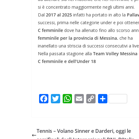
si è concentrato maggiormente negli ultimi anni.
Dal
2017 al 2025
infatti ha portato in alto la
Pallav
successi, prima nelle categorie under e poi otten
C femminile
dove ha allenato fino allo scorso an
femminile per la provincia di Messina.
che ha
inanellato una striscia di successi consecutivi a live
Nella passata stagione alla
Team Volley Messina è
C femminile e dell’Under 18
F
T
W
E
C
C
a
w
h
m
o
o
c
i
a
a
p
n
e
t
t
i
y
d
Tennis – Volano Sinner e Darderi, oggi le
b
t
s
l
L
i