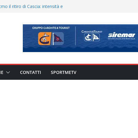
900 – Il calendario ’26/’27
o il ritiro di Cascia: intensità e
uando chiama questa piazza non
a Serie D»
eduta e allenamento congiunto.
ato il caso sul contratto del
 l’ACR Messina
HE
CONTATTI
SPORTMETV