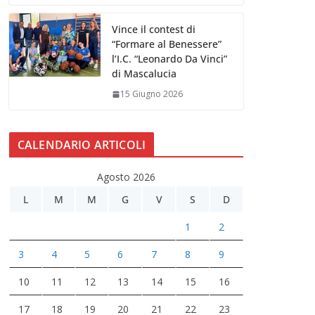
Vince il contest di
“Formare al Benessere”
l’I.C. “Leonardo Da Vinci”
di Mascalucia
15 Giugno 2026
CALENDARIO ARTICOLI
Agosto 2026
L
M
M
G
V
S
D
1
2
3
4
5
6
7
8
9
10
11
12
13
14
15
16
17
18
19
20
21
22
23