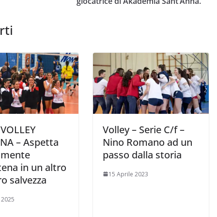
giocatrice di Akademia Sant’Anna.
rti
 VOLLEY
Volley – Serie C/f –
NA – Aspetta
Nino Romano ad un
amente
passo dalla storia
ena in un altro
15 Aprile 2023
ro salvezza
e 2025