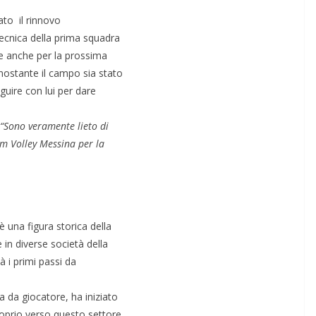
ato il rinnovo
tecnica della prima squadra
le anche per la prossima
nostante il campo sia stato
guire con lui per dare
“Sono veramente lieto di
am Volley Messina per la
 una figura storica della
in diverse società della
 i primi passi da
a da giocatore, ha iniziato
roprio verso questo settore