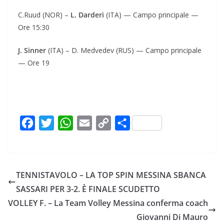
C.Ruud (NOR) –
L. Darderi
(ITA) — Campo principale —
Ore 15:30
J. Sinner
(ITA) – D. Medvedev (RUS) — Campo principale
— Ore 19
F
T
W
E
C
C
a
w
h
m
o
o
c
i
a
a
p
n
e
t
t
i
y
d
TENNISTAVOLO – LA TOP SPIN MESSINA SBANCA
b
t
s
l
L
i
SASSARI PER 3-2. È FINALE SCUDETTO
o
e
A
i
v
VOLLEY F. – La Team Volley Messina conferma coach
o
r
p
n
i
Giovanni Di Mauro