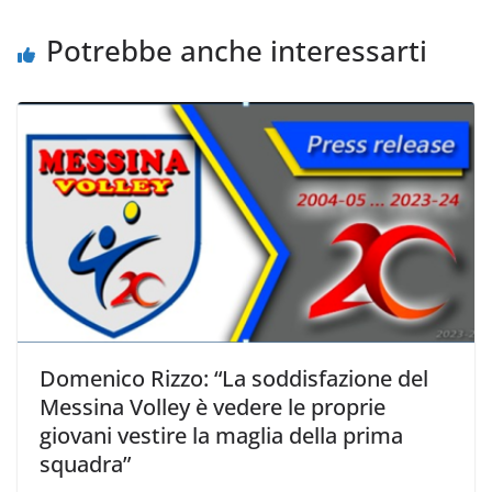
k
p
k
d
i
Potrebbe anche interessarti
Domenico Rizzo: “La soddisfazione del
Messina Volley è vedere le proprie
giovani vestire la maglia della prima
squadra”