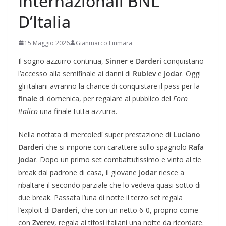
Internazionali BNL
D’Italia
15 Maggio 2026
Gianmarco Fiumara
Il sogno azzurro continua,
Sinner
e
Darderi
conquistano
l’accesso alla semifinale ai danni di
Rublev
e
Jodar
. Oggi
gli italiani avranno la chance di conquistare il pass per la
finale
di domenica, per regalare al pubblico del
Foro
Italico
una finale tutta azzurra.
Nella nottata di mercoledì super prestazione di
Luciano
Darderi
che si impone con carattere sullo spagnolo
Rafa
Jodar
. Dopo un primo set combattutissimo e vinto al tie
break dal padrone di casa, il giovane
Jodar
riesce a
ribaltare il secondo parziale che lo vedeva quasi sotto di
due break. Passata l’una di notte il terzo set regala
l’exploit di
Darderi
, che con un netto 6-0, proprio come
con
Zverev
, regala ai tifosi italiani una notte da ricordare.