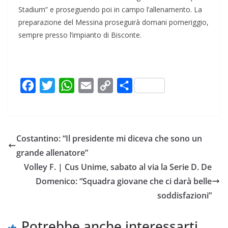
Stadium” e proseguendo poi in campo l’allenamento. La
preparazione del Messina proseguirà domani pomeriggio,
sempre presso l’impianto di Bisconte.
F
T
W
E
C
C
a
w
h
m
o
o
c
i
a
a
p
n
e
t
t
i
y
d
Costantino: “Il presidente mi diceva che sono un
b
t
s
l
L
i
grande allenatore”
o
e
A
i
v
Volley F. | Cus Unime, sabato al via la Serie D. De
o
r
p
n
i
Domenico: “Squadra giovane che ci darà belle
k
p
k
d
soddisfazioni”
i
Potrebbe anche interessarti