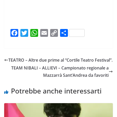
F
T
W
E
C
C
a
w
h
m
o
o
c
i
a
a
p
n
e
t
t
i
y
d
TEATRO – Altre due prime al “Cortile Teatro Festival”.
b
t
s
l
L
i
TEAM NIBALI – ALLIEVI – Campionato regionale a
o
e
A
i
v
Mazzarrà Sant’Andrea da favoriti
o
r
p
n
i
k
p
k
d
Potrebbe anche interessarti
i