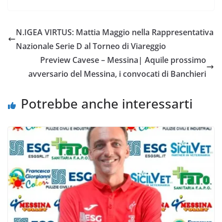
c
i
a
a
p
n
e
t
t
i
y
d
N.IGEA VIRTUS: Mattia Maggio nella Rappresentativa
b
t
s
l
L
i
Nazionale Serie D al Torneo di Viareggio
o
e
A
i
v
Preview Cavese – Messina| Aquile prossimo
o
r
p
n
i
avversario del Messina, i convocati di Banchieri
k
p
k
d
i
Potrebbe anche interessarti