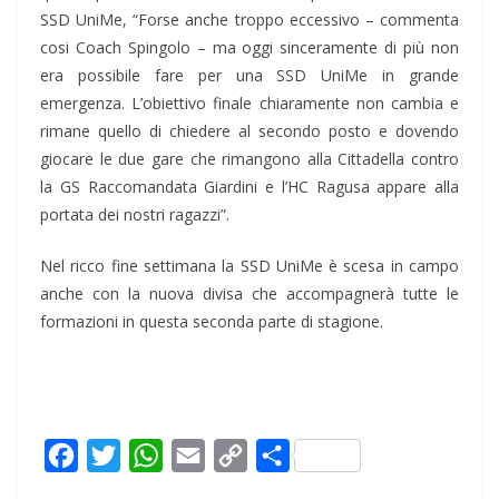
SSD UniMe, “Forse anche troppo eccessivo – commenta
cosi Coach Spingolo – ma oggi sinceramente di più non
era possibile fare per una SSD UniMe in grande
emergenza. L’obiettivo finale chiaramente non cambia e
rimane quello di chiedere al secondo posto e dovendo
giocare le due gare che rimangono alla Cittadella contro
la GS Raccomandata Giardini e l’HC Ragusa appare alla
portata dei nostri ragazzi”.
Nel ricco fine settimana la SSD UniMe è scesa in campo
anche con la nuova divisa che accompagnerà tutte le
formazioni in questa seconda parte di stagione.
F
T
W
E
C
C
a
w
h
m
o
o