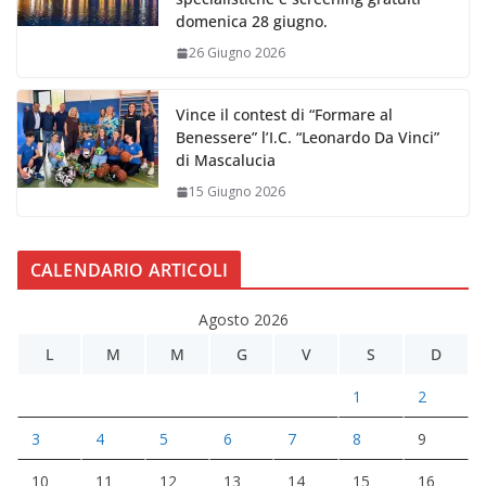
domenica 28 giugno.
26 Giugno 2026
Vince il contest di “Formare al
Benessere” l’I.C. “Leonardo Da Vinci”
di Mascalucia
15 Giugno 2026
CALENDARIO ARTICOLI
Agosto 2026
L
M
M
G
V
S
D
1
2
3
4
5
6
7
8
9
10
11
12
13
14
15
16