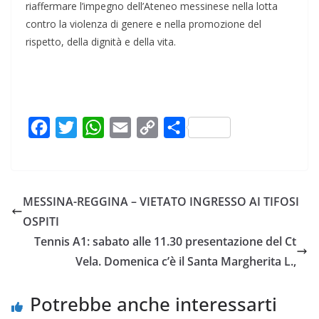
riaffermare l’impegno dell’Ateneo messinese nella lotta
contro la violenza di genere e nella promozione del
rispetto, della dignità e della vita.
F
T
W
E
C
C
a
w
h
m
o
o
c
i
a
a
p
n
e
t
t
i
y
d
MESSINA-REGGINA – VIETATO INGRESSO AI TIFOSI
b
t
s
l
L
i
OSPITI
o
e
A
i
v
Tennis A1: sabato alle 11.30 presentazione del Ct
o
r
p
n
i
Vela. Domenica c’è il Santa Margherita L.,
k
p
k
d
i
Potrebbe anche interessarti