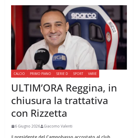
CALCIO
PRIMO PIANO
SERIE D
SPORT
VARIE
ULTIM’ORA Reggina, in
chiusura la trattativa
con Rizzetta
6 Giugno 2026
Giacomo Valenti
Il
presidente del Campobasso accostato al club