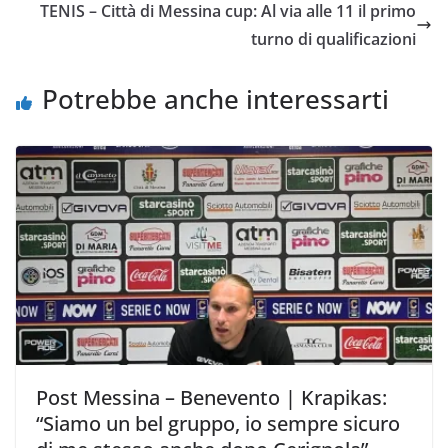
o
e
A
i
v
TENIS – Città di Messina cup: Al via alle 11 il primo
o
r
p
n
i
turno di qualificazioni
k
p
k
d
i
Potrebbe anche interessarti
Post Messina – Benevento | Krapikas:
“Siamo un bel gruppo, io sempre sicuro