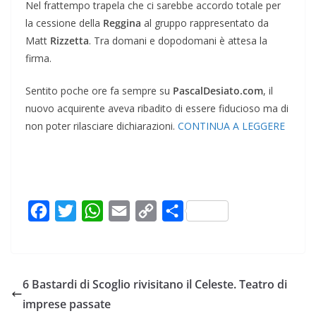
Nel frattempo trapela che ci sarebbe accordo totale per
la cessione della
Reggina
al gruppo rappresentato da
Matt
Rizzetta
. Tra domani e dopodomani è attesa la
firma.
Sentito poche ore fa sempre su
PascalDesiato.com
, il
nuovo acquirente aveva ribadito di essere fiducioso ma di
non poter rilasciare dichiarazioni.
CONTINUA A LEGGERE
F
T
W
E
C
C
a
w
h
m
o
o
c
i
a
a
p
n
e
t
t
i
y
d
6 Bastardi di Scoglio rivisitano il Celeste. Teatro di
b
t
s
l
L
i
imprese passate