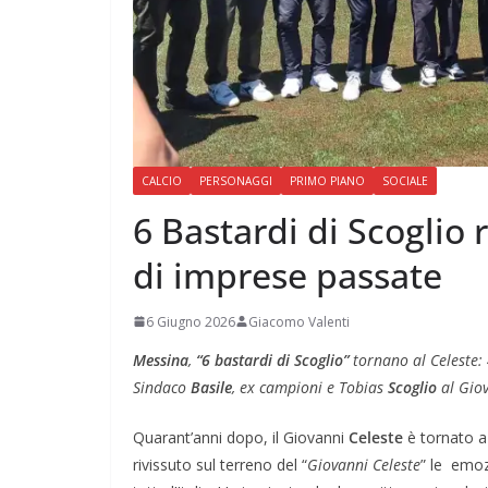
CALCIO
PERSONAGGI
PRIMO PIANO
SOCIALE
6 Bastardi di Scoglio r
di imprese passate
6 Giugno 2026
Giacomo Valenti
Messina
,
“6 bastardi di Scoglio”
tornano al Celeste:
Sindaco
Basile
, ex campioni e Tobias
Scoglio
al Gio
Quarant’anni dopo, il Giovanni
Celeste
è tornato a 
rivissuto sul terreno del “
Giovanni
Celeste
” le emozi