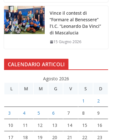
Vince il contest di
“Formare al Benessere”
l’I.C. “Leonardo Da Vinci”
di Mascalucia
15 Giugno 2026
CALENDARIO ARTICOLI
Agosto 2026
L
M
M
G
V
S
D
1
2
3
4
5
6
7
8
9
10
11
12
13
14
15
16
17
18
19
20
21
22
23