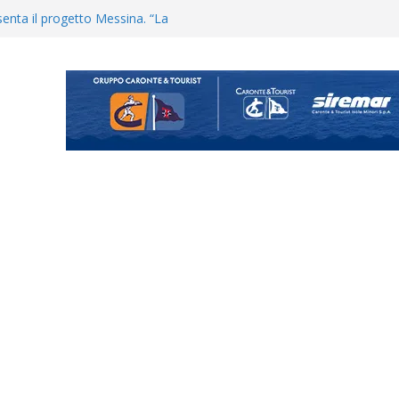
enta il progetto Messina. “La
ochiamo ma non chi siamo”
Vi.So.D.: bocciato il Fasano,
essina e Kamarat restano in
Cascia: si alzano i ritmi tra lavoro
ganigramma “Mondo Messina
uta il terzino Matteo Guerriero