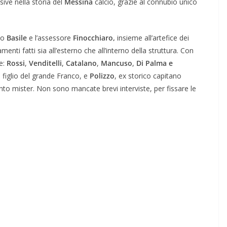
isive nella storia del
Messina
calcio, grazie al connubio unico
co
Basile
e l’assessore
Finocchiaro,
insieme all’artefice dei
menti fatti sia all’esterno che all’interno della struttura. Con
le:
Rossi
,
Venditelli
,
Catalano
,
Mancuso
,
Di Palma e
, figlio del grande Franco, e
Polizzo
, ex storico capitano
nto mister. Non sono mancate brevi interviste, per fissare le