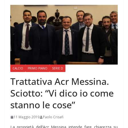
CALCIO
PRIMO PIANO
SERIE D
Trattativa Acr Messina.
Sciotto: “Vi dico io come
stanno le cose”
11 Maggio 2019
Paolo Crisafi
La proprietà dell’Acr Messina intende fare chiarezza su