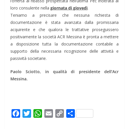
l’offerta al ribasso prospettata nell’ultima Pec inoltrata al
loro consulente nella
giornata di giovedì
.
Teniamo a precisare che nessuna richiesta di
documentazione è stata avanzata dalla promissaria
acquirente e che qualora le trattative proseguissero
positivamente la società ACR Messina è pronta a mettere
a disposizione tutta la documentazione contabile a
supporto della necessaria ricognizione delle attività e
passività societarie.
Paolo Sciotto, in qualità di presidente dell’Acr
Messina.
F
T
W
E
C
C
a
w
h
m
o
o