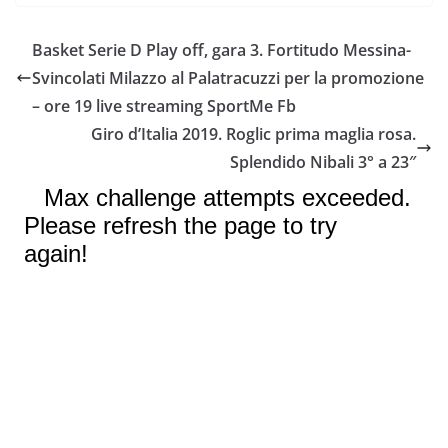
c
i
a
a
p
n
e
t
t
i
y
d
Basket Serie D Play off, gara 3. Fortitudo Messina-
b
t
s
l
L
i
Svincolati Milazzo al Palatracuzzi per la promozione
o
e
A
i
v
– ore 19 live streaming SportMe Fb
o
r
p
n
i
Giro d’Italia 2019. Roglic prima maglia rosa.
k
p
k
d
Splendido Nibali 3° a 23″
i