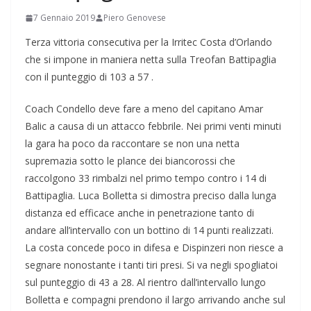
7 Gennaio 2019
Piero Genovese
Terza vittoria consecutiva per la Irritec Costa d’Orlando
che si impone in maniera netta sulla Treofan Battipaglia
con il punteggio di 103 a 57 .
Coach Condello deve fare a meno del capitano Amar
Balic a causa di un attacco febbrile. Nei primi venti minuti
la gara ha poco da raccontare se non una netta
supremazia sotto le plance dei biancorossi che
raccolgono 33 rimbalzi nel primo tempo contro i 14 di
Battipaglia. Luca Bolletta si dimostra preciso dalla lunga
distanza ed efficace anche in penetrazione tanto di
andare all’intervallo con un bottino di 14 punti realizzati.
La costa concede poco in difesa e Dispinzeri non riesce a
segnare nonostante i tanti tiri presi. Si va negli spogliatoi
sul punteggio di 43 a 28. Al rientro dall’intervallo lungo
Bolletta e compagni prendono il largo arrivando anche sul