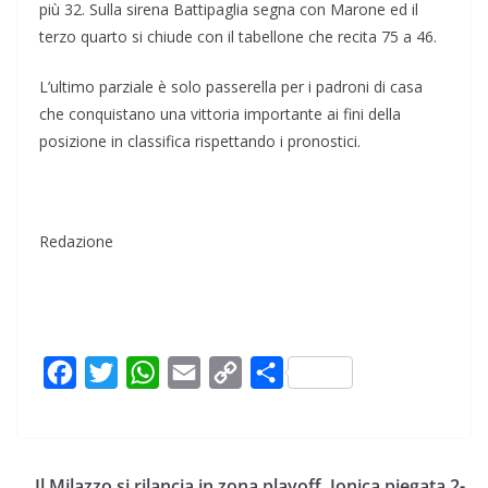
più 32. Sulla sirena Battipaglia segna con Marone ed il
terzo quarto si chiude con il tabellone che recita 75 a 46.
L’ultimo parziale è solo passerella per i padroni di casa
che conquistano una vittoria importante ai fini della
posizione in classifica rispettando i pronostici.
Redazione
F
T
W
E
C
C
a
w
h
m
o
o
c
i
a
a
p
n
e
t
t
i
y
d
Il Milazzo si rilancia in zona playoff. Jonica piegata 2-