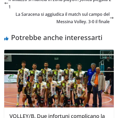
b
t
s
l
L
i
1
o
e
A
i
v
La Saracena si aggiudica il match sul campo del
o
r
p
n
i
Messina Volley. 3-0 il finale
k
p
k
d
i
Potrebbe anche interessarti
VOLLEY/B. Due infortuni complicano la