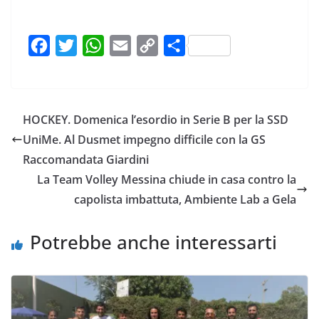
F
T
W
E
C
C
a
w
h
m
o
o
c
i
a
a
p
n
e
t
t
i
y
d
HOCKEY. Domenica l’esordio in Serie B per la SSD
b
t
s
l
L
i
UniMe. Al Dusmet impegno difficile con la GS
o
e
A
i
v
Raccomandata Giardini
o
r
p
n
i
La Team Volley Messina chiude in casa contro la
k
p
k
d
capolista imbattuta, Ambiente Lab a Gela
i
Potrebbe anche interessarti