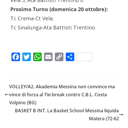
Vela 3; Ata Battisti Trentino 0
Prosimo Turno (domenica 20 ottobre):
Tc Crema-Ct Vela;
Tc Sinalunga-Ata Battisti Trentino.
F
T
W
E
C
C
a
w
h
m
o
o
c
i
a
a
p
n
e
t
t
i
y
d
VOLLEY/A2. Akademia Messina non convince ma
b
t
s
l
L
i
vince di forza al Tie-break contro C.B.L. Costa
o
e
A
i
v
Volpino (BG)
o
r
p
n
i
BASKET B INT. La Basket School Messina liquida
k
p
k
d
Matera (72-62
i