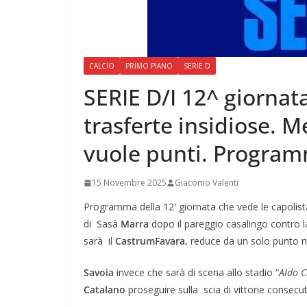
CALCIO
PRIMO PIANO
SERIE D
SERIE D/I 12^ giornata
trasferte insidiose. 
vuole punti. Programm
15 Novembre 2025
Giacomo Valenti
Programma della 12′ giornata che vede le capolis
di Sasà
Marra
dopo il pareggio casalingo contro 
sarà il
CastrumFavara,
reduce da un solo punto nel
Savoia
invece che sarà di scena allo stadio “
Aldo 
Catalano
proseguire sulla scia di vittorie consecuti