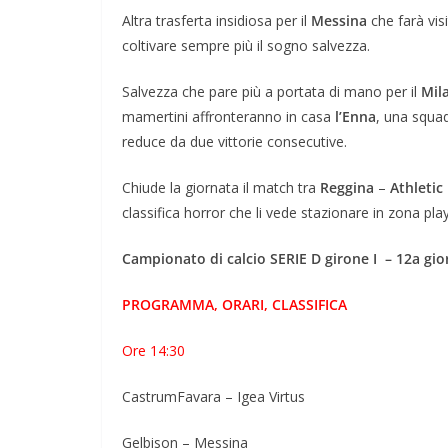
Altra trasferta insidiosa per il
Messina
che farà visi
coltivare sempre più il sogno salvezza.
Salvezza che pare più a portata di mano per il
Mil
mamertini affronteranno in casa
l’Enna
, una squad
reduce da due vittorie consecutive.
Chiude la giornata il match tra
Reggina
–
Athletic
classifica horror che li vede stazionare in zona pla
Campionato di calcio SERIE D girone I – 12a gio
PROGRAMMA, ORARI, CLASSIFICA
Ore 14:30
CastrumFavara – Igea Virtus
Gelbison – Messina