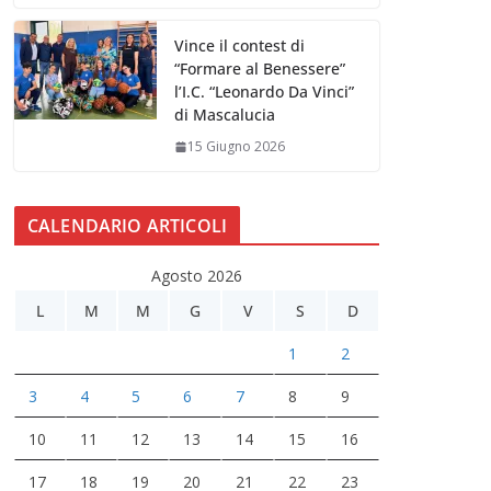
Vince il contest di
“Formare al Benessere”
l’I.C. “Leonardo Da Vinci”
di Mascalucia
15 Giugno 2026
CALENDARIO ARTICOLI
Agosto 2026
L
M
M
G
V
S
D
1
2
3
4
5
6
7
8
9
10
11
12
13
14
15
16
17
18
19
20
21
22
23