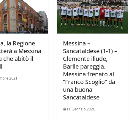
a, la Regione
Messina –
sterà a Messina
Sancataldese (1-1) –
a che abitò il
Clemente illude,
i
Barile pareggia.
Messina frenato al
embre 2021
“Franco Scoglio” da
una buona
Sancataldese
11 Gennaio 2026