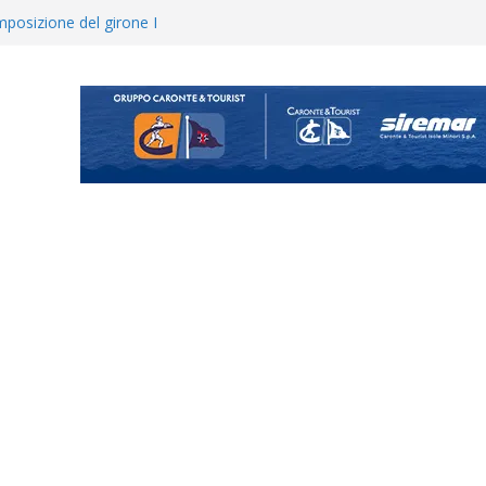
posizione del girone I
ecco i gironi 2026/27. Due
uando chiama questa piazza non
a Serie D»
ina Tourè è un nuovo
 colpo per il reparto arretrato:
e Coco