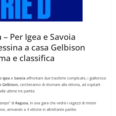
 – Per Igea e Savoia
Messina a casa Gelbison
a e classifica
ta
Igea
e
Savoia
affrontare due trasferte complicate, i giallorossi
la
Gelbison
, cercheranno di ritornare alla vittoria, ad ospitarli
le ultime tre partite.
Campo
” di
Ragusa
, in una gara che vedrà i ragazzi di mister
ve, arrivando a 4 vittorie in altrettante partite.