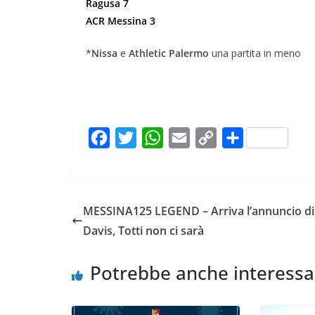
Ragusa 7
ACR Messina 3
*
Nissa
e
Athletic Palermo
una partita in meno
F
T
W
E
C
C
a
w
h
m
o
o
c
i
a
a
p
n
e
t
t
i
y
d
MESSINA125 LEGEND – Arriva l’annuncio di
b
t
s
l
L
i
Davis, Totti non ci sarà
o
e
A
i
v
o
r
p
n
i
Potrebbe anche interessa
k
p
k
d
i