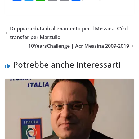
a
w
h
m
o
o
c
i
a
a
p
n
e
t
t
i
y
d
Doppia seduta di allenamento per il Messina. C’è il
b
t
s
l
L
i
transfer per Marzullo
o
e
A
i
v
10YearsChallenge | Acr Messina 2009-2019
o
r
p
n
i
k
p
k
d
Potrebbe anche interessarti
i