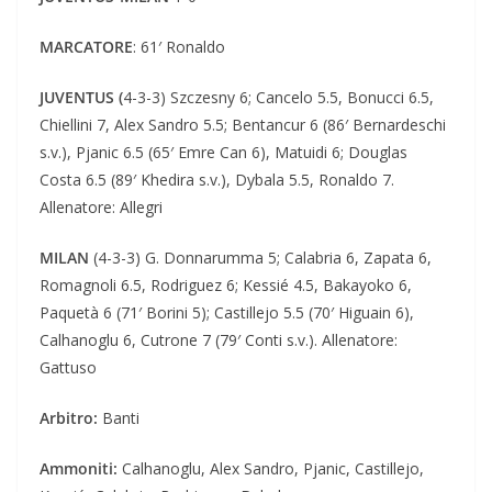
MARCATORE
: 61′ Ronaldo
JUVENTUS (
4-3-3) Szczesny 6; Cancelo 5.5, Bonucci 6.5,
Chiellini 7, Alex Sandro 5.5; Bentancur 6 (86′ Bernardeschi
s.v.), Pjanic 6.5 (65′ Emre Can 6), Matuidi 6; Douglas
Costa 6.5 (89′ Khedira s.v.), Dybala 5.5, Ronaldo 7.
Allenatore: Allegri
MILAN
(4-3-3) G. Donnarumma 5; Calabria 6, Zapata 6,
Romagnoli 6.5, Rodriguez 6; Kessié 4.5, Bakayoko 6,
Paquetà 6 (71′ Borini 5); Castillejo 5.5 (70′ Higuain 6),
Calhanoglu 6, Cutrone 7 (79′ Conti s.v.). Allenatore:
Gattuso
Arbitro:
Banti
Ammoniti:
Calhanoglu, Alex Sandro, Pjanic, Castillejo,