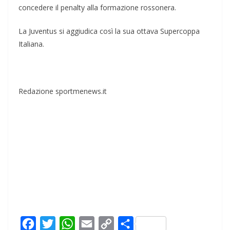
concedere il penalty alla formazione rossonera.
La Juventus si aggiudica così la sua ottava Supercoppa
Italiana.
Redazione sportmenews.it
F
T
W
E
C
C