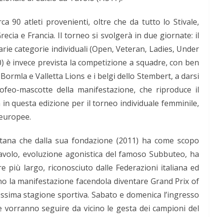
a 90 atleti provenienti, oltre che da tutto lo Stivale,
ecia e Francia. Il torneo si svolgerà in due giornate: il
varie categorie individuali (Open, Veteran, Ladies, Under
0) è invece prevista la competizione a squadre, con ben
 Bormla e Valletta Lions e i belgi dello Stembert, a darsi
 trofeo-mascotte della manifestazione, che riproduce il
in questa edizione per il torneo individuale femminile,
i europee.
itana che dalla sua fondazione (2011) ha come scopo
a tavolo, evoluzione agonistica del famoso Subbuteo, ha
più largo, riconosciuto dalle Federazioni italiana ed
o la manifestazione facendola diventare Grand Prix of
prossima stagione sportiva. Sabato e domenica l’ingresso
he vorranno seguire da vicino le gesta dei campioni del