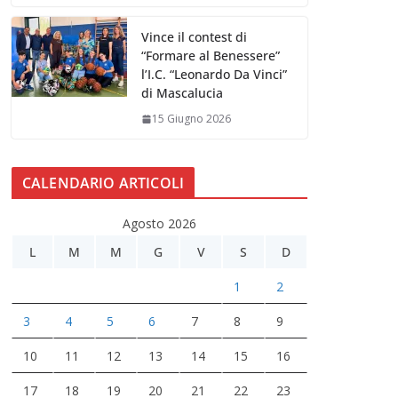
Vince il contest di
“Formare al Benessere”
l’I.C. “Leonardo Da Vinci”
di Mascalucia
15 Giugno 2026
CALENDARIO ARTICOLI
Agosto 2026
L
M
M
G
V
S
D
1
2
3
4
5
6
7
8
9
10
11
12
13
14
15
16
17
18
19
20
21
22
23