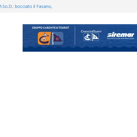
Vi.So.D.: bocciato il Fasano,
essina e Kamarat restano in
opical Coriano. Speranze al
orrisi non molla: “Pronti a
ganigramma “Mondo Messina
uta il terzino Matteo Guerriero
enta il progetto Messina. “La
ochiamo ma non chi siamo”