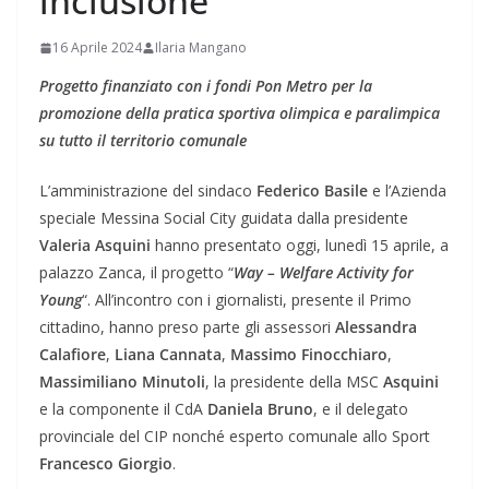
inclusione”
16 Aprile 2024
Ilaria Mangano
Progetto finanziato con i fondi Pon Metro per la
promozione della pratica sportiva olimpica e paralimpica
su tutto il territorio comunale
L’amministrazione del sindaco
Federico Basile
e l’Azienda
speciale Messina Social City guidata dalla presidente
Valeria Asquini
hanno presentato oggi, lunedì 15 aprile, a
palazzo Zanca, il progetto “
Way – Welfare Activity for
Young
“. All’incontro con i giornalisti, presente il Primo
cittadino, hanno preso parte gli assessori
Alessandra
Calafiore
,
Liana Cannata
,
Massimo Finocchiaro
,
Massimiliano Minutoli
, la presidente della MSC
Asquini
e la componente il CdA
Daniela Bruno
, e il delegato
provinciale del CIP nonché esperto comunale allo Sport
Francesco Giorgio
.