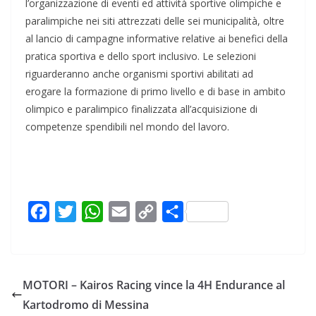
l’organizzazione di eventi ed attività sportive olimpiche e
paralimpiche nei siti attrezzati delle sei municipalità, oltre
al lancio di campagne informative relative ai benefici della
pratica sportiva e dello sport inclusivo. Le selezioni
riguarderanno anche organismi sportivi abilitati ad
erogare la formazione di primo livello e di base in ambito
olimpico e paralimpico finalizzata all’acquisizione di
competenze spendibili nel mondo del lavoro.
F
T
W
E
C
C
a
w
h
m
o
o
c
i
a
a
p
n
e
t
t
i
y
d
MOTORI – Kairos Racing vince la 4H Endurance al
b
t
s
l
L
i
Kartodromo di Messina