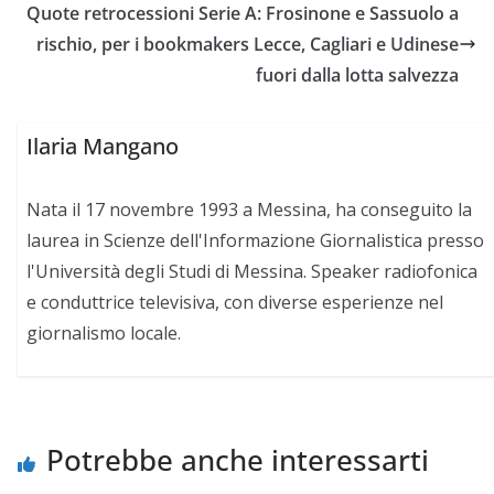
o
e
A
i
v
Quote retrocessioni Serie A: Frosinone e Sassuolo a
o
r
p
n
i
rischio, per i bookmakers Lecce, Cagliari e Udinese
k
p
k
d
fuori dalla lotta salvezza
i
Ilaria Mangano
Nata il 17 novembre 1993 a Messina, ha conseguito la
laurea in Scienze dell'Informazione Giornalistica presso
l'Università degli Studi di Messina. Speaker radiofonica
e conduttrice televisiva, con diverse esperienze nel
giornalismo locale.
Potrebbe anche interessarti