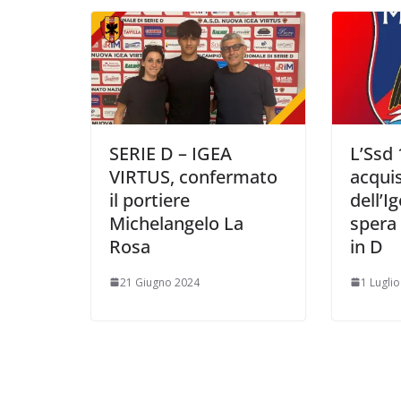
i
SERIE D – IGEA
L’Ssd 
VIRTUS, confermato
acquis
il portiere
dell’I
Michelangelo La
spera 
Rosa
in D
21 Giugno 2024
1 Lugli