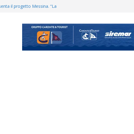
enta il progetto Messina. “La
ochiamo ma non chi siamo”
Vi.So.D.: bocciato il Fasano,
essina e Kamarat restano in
Cascia: si alzano i ritmi tra lavoro
ganigramma “Mondo Messina
uta il terzino Matteo Guerriero