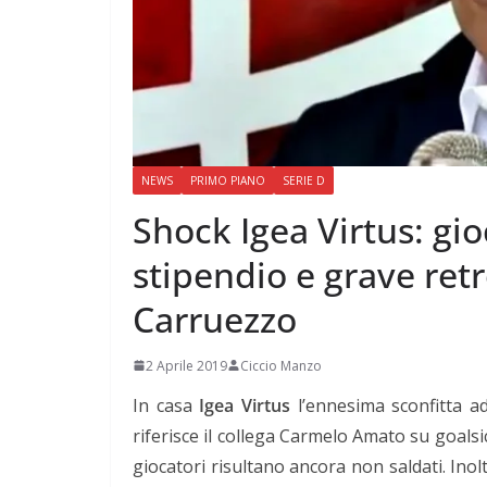
NEWS
PRIMO PIANO
SERIE D
Shock Igea Virtus: gi
stipendio e grave ret
Carruezzo
2 Aprile 2019
Ciccio Manzo
In casa
Igea Virtus
l’ennesima sconfitta 
riferisce il collega Carmelo Amato su goalsici
giocatori risultano ancora non saldati. In