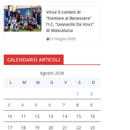
Vince il contest di
“Formare al Benessere”
l’I.C. “Leonardo Da Vinci”
di Mascalucia
15 Giugno 2026
CALENDARIO ARTICOLI
Agosto 2026
L
M
M
G
V
S
D
1
2
3
4
5
6
7
8
9
10
11
12
13
14
15
16
17
18
19
20
21
22
23