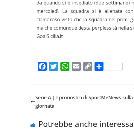
da quando si è insediato (due settimane) n
mercoledì. La squadra si è allenata con
clamoroso visto che la squadra nei primi g
ma che comunque desta perplessità nella sit
GoalSicilia.it
F
T
W
E
C
C
a
w
h
m
o
o
c
i
a
a
p
n
e
t
t
i
y
d
Serie A | I pronostici di SportMeNews sulla
b
t
s
l
L
i
giornata
o
e
A
i
v
o
r
p
n
i
Potrebbe anche interessa
k
p
k
d