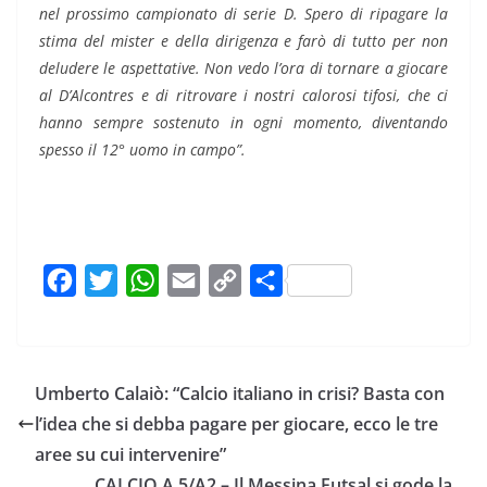
nel prossimo campionato di serie D. Spero di ripagare la
stima del mister e della dirigenza e farò di tutto per non
deludere le aspettative. Non vedo l’ora di tornare a giocare
al D’Alcontres e di ritrovare i nostri calorosi tifosi, che ci
hanno sempre sostenuto in ogni momento, diventando
spesso il 12° uomo in campo”.
F
T
W
E
C
C
a
w
h
m
o
o
c
i
a
a
p
n
e
t
t
i
y
d
Umberto Calaiò: “Calcio italiano in crisi? Basta con
b
t
s
l
L
i
l’idea che si debba pagare per giocare, ecco le tre
o
e
A
i
v
aree su cui intervenire”
o
r
p
n
i
CALCIO A 5/A2 – Il Messina Futsal si gode la