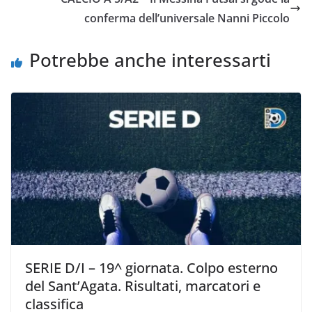
k
p
k
d
conferma dell’universale Nanni Piccolo
i
Potrebbe anche interessarti
SERIE D/I – 19^ giornata. Colpo esterno
del Sant’Agata. Risultati, marcatori e
classifica