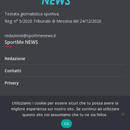
Testata giornalistica sportiva
Reg. n° 5/2020 Tribunale di Messina del 24/12/2020
redazione@sportmenews.it
SportMe NEWS
Redazione
Contatti
Privacy
Utilizziamo i cookie per essere sicuri che tu possa avere la
migliore esperienza sul nostro sito. Se continui ad utilizzare
questo sito noi assumiamo che tu ne sia felice.
Copyright © 2026
SportMe NEWS
. Tutti i diritti riservati.
Tema:
ColorMag
di ThemeGrill. Powered by
WordPress
.
Ok