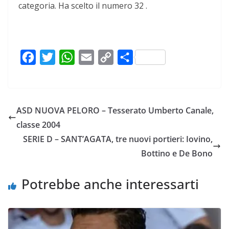
categoria. Ha scelto il numero 32 .
F
T
W
E
C
C
a
w
h
m
o
o
c
i
a
a
p
n
e
t
t
i
y
d
ASD NUOVA PELORO – Tesserato Umberto Canale,
b
t
s
l
L
i
classe 2004
o
e
A
i
v
SERIE D – SANT’AGATA, tre nuovi portieri: Iovino,
o
r
p
n
i
Bottino e De Bono
k
p
k
d
i
Potrebbe anche interessarti