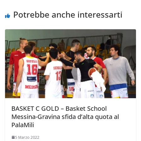
k
p
k
d
i
Potrebbe anche interessarti
BASKET C GOLD – Basket School
Messina-Gravina sfida d’alta quota al
PalaMili
5 Marzo 2022