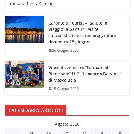
mostra di MiraKerning
Caronte & Tourist – “Salute in
Viaggio” a Ganzirri: visite
specialistiche e screening gratuiti
domenica 28 giugno.
26 Giugno 2026
Vince il contest di “Formare al
Benessere” l’I.C. “Leonardo Da Vinci”
di Mascalucia
15 Giugno 2026
CALENDARIO ARTICOLI
Agosto 2026
L
M
M
G
V
S
D