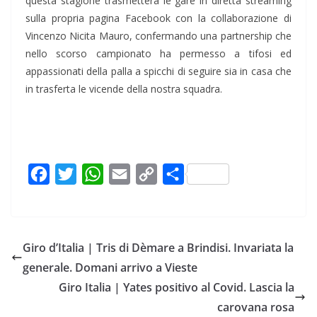
questa stagione trasmetterà le gare in diretta streaming
sulla propria pagina Facebook con la collaborazione di
Vincenzo Nicita Mauro, confermando una partnership che
nello scorso campionato ha permesso a tifosi ed
appassionati della palla a spicchi di seguire sia in casa che
in trasferta le vicende della nostra squadra.
F
T
W
E
C
C
a
w
h
m
o
o
c
i
a
a
p
n
e
t
t
i
y
d
Giro d’Italia | Tris di Dèmare a Brindisi. Invariata la
b
t
s
l
L
i
generale. Domani arrivo a Vieste
o
e
A
i
v
Giro Italia | Yates positivo al Covid. Lascia la
o
r
p
n
i
carovana rosa