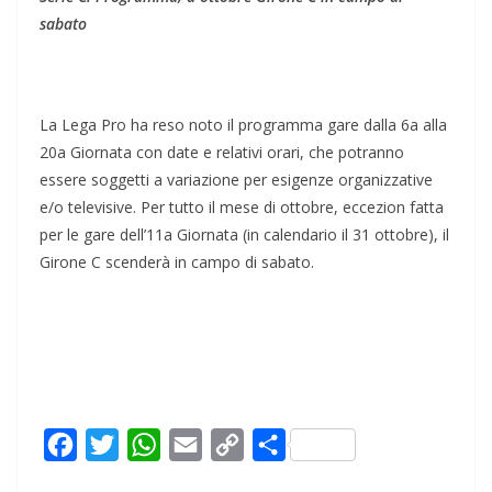
sabato
La Lega Pro ha reso noto il programma gare dalla 6a alla
20a Giornata con date e relativi orari, che potranno
essere soggetti a variazione per esigenze organizzative
e/o televisive. Per tutto il mese di ottobre, eccezion fatta
per le gare dell’11a Giornata (in calendario il 31 ottobre), il
Girone C scenderà in campo di sabato.
F
T
W
E
C
C
a
w
h
m
o
o