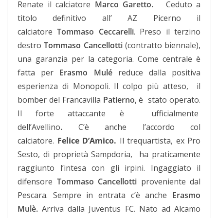
Renate il calciatore
Marco Garetto.
Ceduto a
titolo definitivo all’ AZ Picerno il
calciatore
Tommaso Ceccarelli
. Preso il terzino
destro
Tommaso Cancellotti
(contratto biennale),
una garanzia per la categoria. Come centrale è
fatta per
Erasmo Mulé
reduce dalla positiva
esperienza di Monopoli. Il colpo più atteso, il
bomber del Francavilla
Patierno,
è stato operato.
Il forte attaccante è ufficialmente
dell’Avellino
.
C’è anche l’accordo col
calciatore.
Felice D’Amico.
Il trequartista, ex Pro
Sesto, di proprietà Sampdoria, ha praticamente
raggiunto l’intesa con gli irpini. Ingaggiato il
difensore
Tommaso Cancellotti
proveniente dal
Pescara. Sempre in entrata c’è anche
Erasmo
Mulè.
Arriva dalla Juventus FC. Nato ad Alcamo