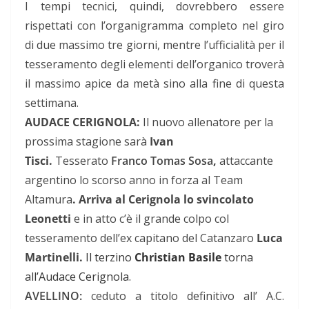
I tempi tecnici, quindi, dovrebbero essere
rispettati con l’organigramma completo nel giro
di due massimo tre giorni, mentre l’ufficialità per il
tesseramento degli elementi dell’organico troverà
il massimo apice da metà sino alla fine di questa
settimana.
AUDACE CERIGNOLA:
Il nuovo allenatore per la
prossima stagione sarà
Ivan
Tisci.
Tesserato
Franco Tomas Sosa
,
attaccante
argentino lo scorso anno in forza al Team
Altamura
. Arriva al Cerignola lo svincolato
Leonetti
e in atto c’è il grande colpo col
tesseramento dell’ex capitano del Catanzaro
Luca
Martinelli.
Il terzino
Christian Basile
torna
all’Audace Cerignola.
AVELLINO:
ceduto a titolo definitivo all’ A.C.