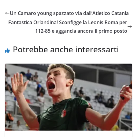
e
t
t
i
y
d
Un Camaro young spazzato via dall’Atletico Catania
b
t
s
l
L
i
Fantastica Orlandina! Sconfigge la Leonis Roma per
o
e
A
i
v
112-85 e aggancia ancora il primo posto
o
r
p
n
i
k
p
k
d
Potrebbe anche interessarti
i