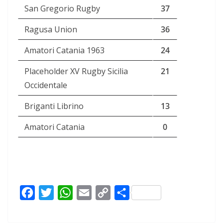
San Gregorio Rugby
37
Ragusa Union
36
Amatori Catania 1963
24
Placeholder XV Rugby Sicilia
21
Occidentale
Briganti Librino
13
Amatori Catania
0
F
T
W
E
C
C
a
w
h
m
o
o
c
i
a
a
p
n