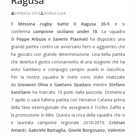
Ragusa
24 Marzo 2019
Andrea Cucè
Il
Messina rugby batte il Ragusa 20-5
e si
conferma
campione siciliano under 18
. La squadra
di
Peppe Arbuse e Saverio Plasmati
ha disputato una
grande partita contro un avversario fiero e agguerrito che
ha giocato con grande determinazione. Una bella partita
che diventa il giusto coronamento di una stagione che ha
visto Santilano e compagni sempre avanti in classifica.
Per la nostra squadra le mete sono state realizzate
da
Giovanni Oliva e Gaetano Spadaro
mentre
Stefano
Santilano
ha marcato 10 punti dalla piazzola. Domenica
7 aprile ci sarà l’ultima partita con l’Amatori Catania prima
della fase interregionale che assegnerà il Trofeo Zaffiri e
la promozione in élite. Questa la rosa della squadra che si
è laureata campione regionale 2018/2019:
Cristian
Amanti, Gabriele Battaglia, Gioele Borgosano, Valentin