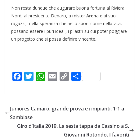
Non resta dunque che augurare buona fortuna al Riviera
Nord, al presidente Denaro, a mister
Arena
e ai suoi
ragazzi, nella speranza che nello sport come nella vita,
possano essere i puri ideali, i pilastri su cui poter poggiare
un progetto che si possa definire vincente.
F
T
W
E
C
C
a
w
h
m
o
o
c
i
a
a
p
n
e
t
t
i
y
d
Juniores Camaro, grande prova e rimpianti: 1-1 a
b
t
s
l
L
i
Sambiase
o
e
A
i
v
Giro d’Italia 2019. La sesta tappa da Cassino a S.
o
r
p
n
i
Giovanni Rotondo. I favoriti