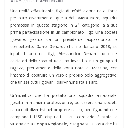
16 Maggio 2019
Andrea Cucè
Una realtà affascinante, figlia di un’affiliazione nata forse
per puro divertimento, quella del Rviera Nord, squadra
promossa in questa stagione in 2^ categoria, alla sua
prima partecipazione in un campionato Figc. Una società
giovane, gestita da un presidente appassionato e
competente,
Dario Denaro
, che nel lontano
2013
, su
input di uno dei figli,
Alessandro Denaro
, uno dei
calciatori della rosa attuale, ha investito in un gruppo di
ragazzi, prettamente della zona nord di Messina, con
l’intento di costruire un vero e proprio polo aggregativo,
che unisse tutti i giovani, dall’Annunziata a Faro.
Un’iniziativa che ha portato una squadra amatoriale,
gestita in maniera professionale, ad essere una società
capace di divertirsi nel proporre calcio, ben figurando nei
campionati
UISP
disputati, il cui corollario è stata la
vittoria della
Coppa Regionale
, ciliegina sulla torta che ha