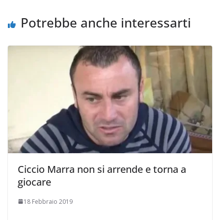
k
p
k
d
i
Potrebbe anche interessarti
Ciccio Marra non si arrende e torna a
giocare
18 Febbraio 2019