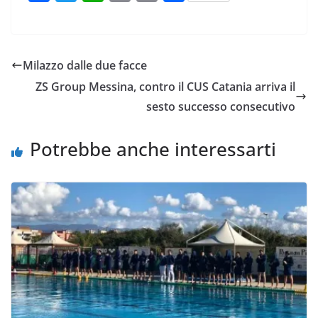
a
w
h
m
o
o
c
i
a
a
p
n
e
t
t
i
y
d
Milazzo dalle due facce
b
t
s
l
L
i
ZS Group Messina, contro il CUS Catania arriva il
o
e
A
i
v
sesto successo consecutivo
o
r
p
n
i
k
p
k
d
Potrebbe anche interessarti
i