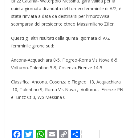
Brizz Catania- Waterpolo Messina, gara valida per la
quinta giornata di andata del torneo femminile di A/2, è
stata rinviata a data da destinarsi per l’improvvisa
scomparsa del presidente etneo Massimiliano Zilleri.
Questi gli altri risultati della quinta giornata di A/2
femminile girone sud:
Ancona-Acquachiara 8-5, Flegreo-Roma Vis Nova 6-5,
Volturno-Tolentino 5-9, Cosenza-Firenze 14-5
Classifica: Ancona, Cosenza e Flegreo 13, Acquachiara
10, Tolentino 9, Roma Vis Nova , Volturno, Firenze PN
e Brizz Ct 3, Wp Messina 0.
F
T
W
E
C
C