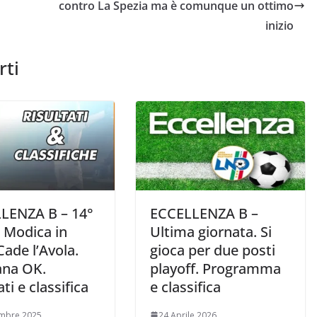
contro La Spezia ma è comunque un ottimo
inizio
rti
LENZA B – 14°
ECCELLENZA B –
 Modica in
Ultima giornata. Si
Cade l’Avola.
gioca per due posti
na OK.
playoff. Programma
ati e classifica
e classifica
embre 2025
24 Aprile 2026