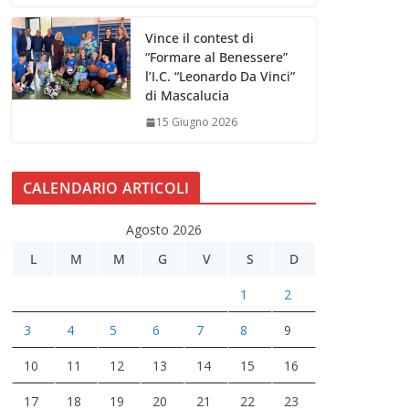
Vince il contest di
“Formare al Benessere”
l’I.C. “Leonardo Da Vinci”
di Mascalucia
15 Giugno 2026
CALENDARIO ARTICOLI
Agosto 2026
L
M
M
G
V
S
D
1
2
3
4
5
6
7
8
9
10
11
12
13
14
15
16
17
18
19
20
21
22
23