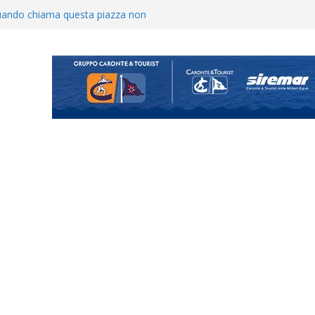
o il ritiro di Cascia: intensità e
uando chiama questa piazza non
a Serie D»
ina Tourè è un nuovo
ato il caso sul contratto del
 l’ACR Messina
900 – Il calendario ’26/’27