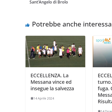
Sant’Angelo di Brolo
o
e
A
i
v
o
r
p
n
i
k
p
k
d
Potrebbe anche interessa
i
ECCELLENZA. La
ECCEL
Messana vince ed
turno.
insegue la salvezza
fuga. 
Messa
14 Aprile 2024
Risult
14 Dic