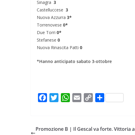
Sinagra
3
Castelluccese
3
Nuova Azzurra
3*
Torrenovese
0*
Due Torri
0*
Stefanese
0
Nuova Rinascita Patti
0
*Hanno anticipato sabato 3-ottobre
F
T
W
E
C
C
a
w
h
m
o
o
c
i
a
a
p
n
e
t
t
i
y
d
Promozione B | Il Gescal va forte. Vittoria a
b
t
s
l
L
i